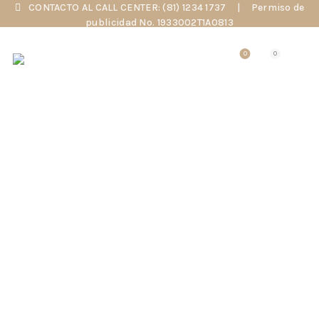
CONTACTO AL CALL CENTER: (81) 1234 1737
|
Permiso de
publicidad No. 1933002T1A0813
0
0
CARBOXITERA
CORPORAL