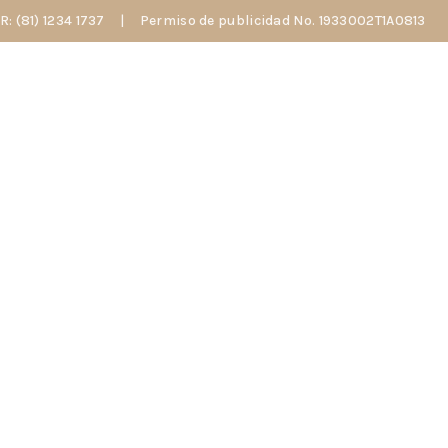
 (81) 1234 1737
|
Permiso de publicidad No. 1933002T1A0813
S SOMOS?
MEN
TRATAMIENTOS
CONTACTO
BLOG
L HIDRATANTE 