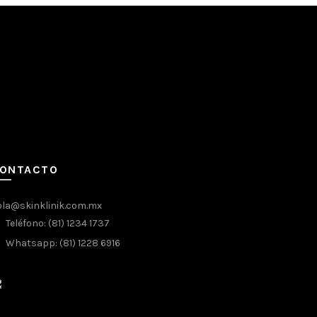
ONTACTO
ola@skinklinik.com.mx
Teléfono: (81) 1234 1737
Whatsapp: (81) 1228 6916