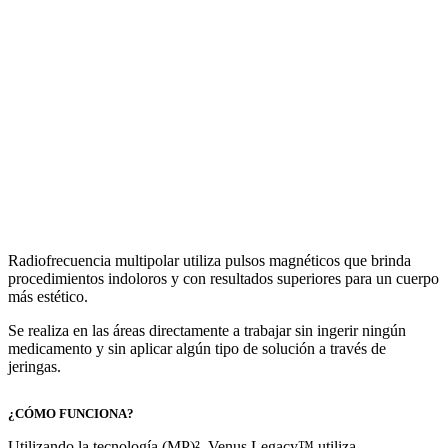
RADIOFRECUENCIA
MULTIPOLAR
Radiofrecuencia multipolar utiliza pulsos magnéticos que brinda
procedimientos indoloros y con resultados superiores para un cuerpo
más estético.
Se realiza en las áreas directamente a trabajar sin ingerir ningún
medicamento y sin aplicar algún tipo de solución a través de
jeringas.
¿CÓMO FUNCIONA?
Utilizando la tecnología (MP)², Venus Legacy™ utiliza