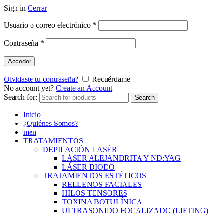
Sign in
Cerrar
Usuario o correo electrónico
*
Contraseña
*
Acceder
Olvidaste tu contraseña?
Recuérdame
No account yet?
Create an Account
Search for:
Search
Inicio
¿Quiénes Somos?
men
TRATAMIENTOS
DEPILACIÓN LASÉR
LÁSER ALEJANDRITA Y ND:YAG
LÁSER DIODO
TRATAMIENTOS ESTÉTICOS
RELLENOS FACIALES
HILOS TENSORES
TOXINA BOTULÍNICA
ULTRASONIDO FOCALIZADO (LIFTING)