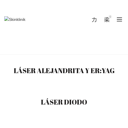
CONTACTO AL CALL CENTER: (81) 1234 1737
|
Permiso de publicidad No. 1933002T1A0813
0
0
DEPILACIÓN LASÉR
Inicio
Depilación Lasér
LÁSER ALEJANDRITA Y ER:YAG
LÁSER DIODO