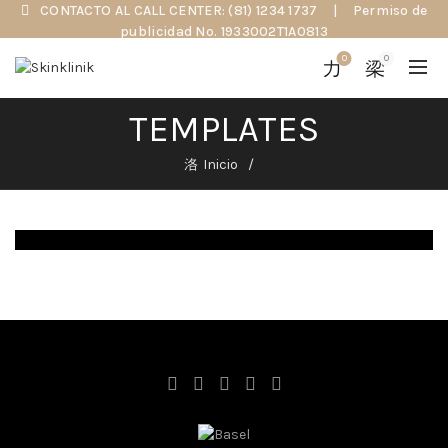
CONTACTO AL CALL CENTER: (81) 1234 1737
|
Permiso de
publicidad No. 1933002T1A0813
0
0
TEMPLATES
Inicio