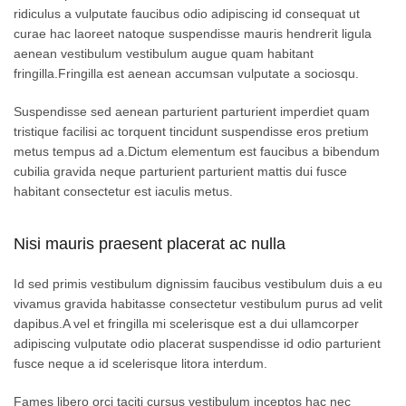
ridiculus a vulputate faucibus odio adipiscing id consequat ut
curae hac laoreet natoque suspendisse mauris hendrerit ligula
aenean vestibulum vestibulum augue quam habitant
fringilla.Fringilla est aenean accumsan vulputate a sociosqu.
Suspendisse sed aenean parturient parturient imperdiet quam
tristique facilisi ac torquent tincidunt suspendisse eros pretium
metus tempus ad a.Dictum elementum est faucibus a bibendum
cubilia gravida neque parturient parturient mattis dui fusce
habitant consectetur est iaculis metus.
Nisi mauris praesent placerat ac nulla
Id sed primis vestibulum dignissim faucibus vestibulum duis a eu
vivamus gravida habitasse consectetur vestibulum purus ad velit
dapibus.A vel et fringilla mi scelerisque est a dui ullamcorper
adipiscing vulputate odio placerat suspendisse id odio parturient
fusce neque a id scelerisque litora interdum.
Fames libero orci taciti cursus vestibulum inceptos hac nec