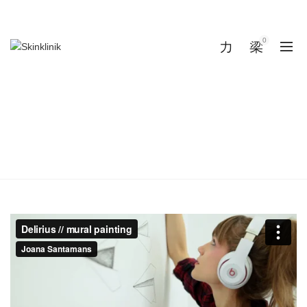
CONTACTO AL CALL CENTER: (81) 1234 1737
|
Permiso de publicidad No. 1933002T1A0813
0
0
VARIUS TEMPOR ARCU
SOCIOSQU
Inicio
Varius tempor arcu sociosqu
Varius tempor arcu sociosqu