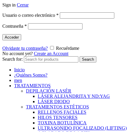
Sign in
Cerrar
Usuario o correo electrónico
*
Contraseña
*
Acceder
Olvidaste tu contraseña?
Recuérdame
No account yet?
Create an Account
Search for:
Search
Inicio
¿Quiénes Somos?
men
TRATAMIENTOS
DEPILACIÓN LASÉR
LÁSER ALEJANDRITA Y ND:YAG
LÁSER DIODO
TRATAMIENTOS ESTÉTICOS
RELLENOS FACIALES
HILOS TENSORES
TOXINA BOTULÍNICA
ULTRASONIDO FOCALIZADO (LIFTING)