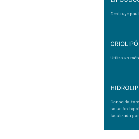
Destruye paul
CRIOLIPÓL
Utiliza un mét
HIDROLIP
Conocida tamb
solución hipo
localizada por