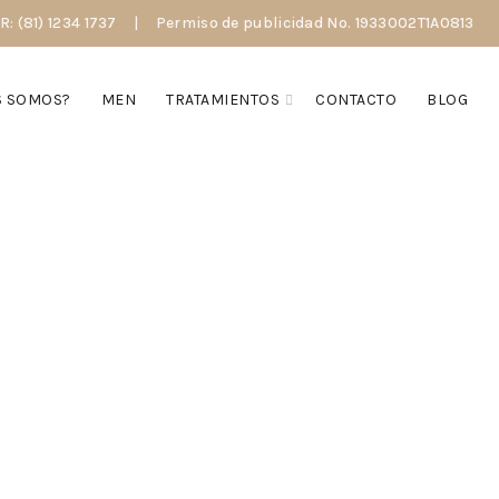
 (81) 1234 1737
|
Permiso de publicidad No. 1933002T1A0813
S SOMOS?
MEN
TRATAMIENTOS
CONTACTO
BLOG