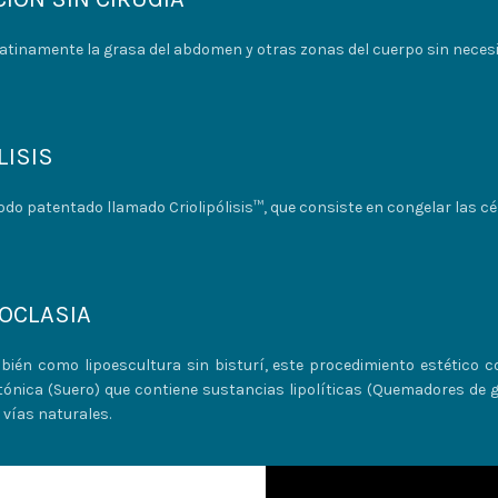
atinamente la grasa del abdomen y otras zonas del cuerpo sin necesi
ISIS​
odo patentado llamado Criolipólisis™, que consiste en congelar las cél
OCLASIA​
ién como lipoescultura sin bisturí, este procedimiento estético co
tónica (Suero) que contiene sustancias lipolíticas (Quemadores de g
 vías naturales.