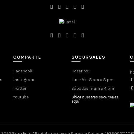
COMPARTE
SUCURSALES
C
Facebook
Horarios:
h
es
Instagram
Lun - Vie: 8 am a 8 pm
Twitter
Sábados: 9 am a 4 pm
Youtube
Ubica nuestras sucursales
aquí
 2022 Skinklinik. All rights reserved - Permiso Cofepris 1933002T1A08