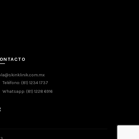
ONTACTO
ola@skinklinik.com.mx
Teléfono: (81) 1234 1737
Whatsapp: (81) 1228 6916
13