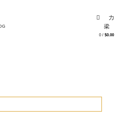
3
MI CUENTA
BLOG
0
OG
0
/
$
0.00
ENTANTES
HIDRATANTES
KITS
ES