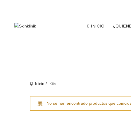
CONTACTO AL CALL CENTER:
INICIO
¿QUIÉN
TODOS
ANTI-ENVEJECIMIENTO
L
Inicio
Kits
No se han encontrado productos que coincida