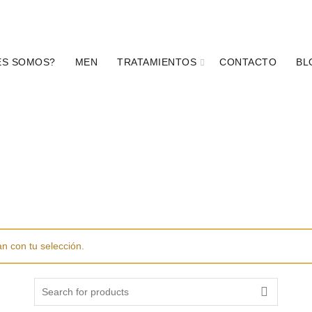
 (81) 1234 1737
|
Permiso de publicidad No. 1933002T1A081
ES SOMOS?
MEN
TRATAMIENTOS
CONTACTO
BL
DERMATOLÓGICO
DERMOLIMPIADORES
DESPIGM
INEA SKINKLINIK
MAQUILLAJE
PROTECTORES SOLAR
n con tu selección.
Search for: