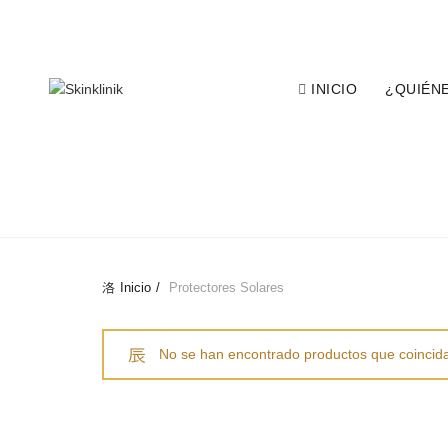
CONTACTO AL CALL CENTER:
INICIO
¿QUIÉN
TODOS
ANTI-ENVEJECIMIENTO
L
Inicio
Protectores Solares
No se han encontrado productos que coincida