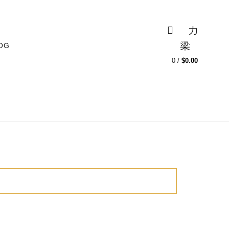
3
MI CUENTA
BLOG
0
OG
0
/
$
0.00
ENTANTES
HIDRATANTES
KITS
ES