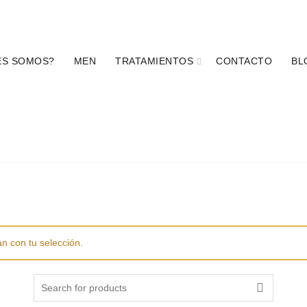
 (81) 1234 1737
|
Permiso de publicidad No. 1933002T1A081
ES SOMOS?
MEN
TRATAMIENTOS
CONTACTO
BL
DERMATOLÓGICO
DERMOLIMPIADORES
DESPIGM
INEA SKINKLINIK
MAQUILLAJE
PROTECTORES SOLAR
n con tu selección.
Search for: