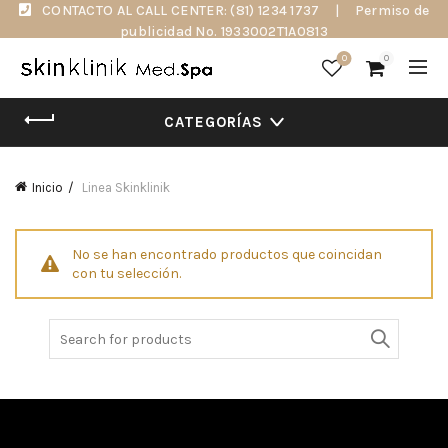
CONTACTO AL CALL CENTER: (81) 1234 1737
|
Permiso de
publicidad No. 1933002T1A0813
0
0
CATEGORÍAS
Inicio
Linea Skinklinik
No se han encontrado productos que coincidan
con tu selección.
Search
for: