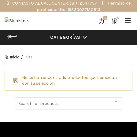
CONTACTO AL CALL CENTER: (81) 1234 1737
|
Permiso de
publicidad No. 1933002T1A0813
0
0
CATEGORÍAS
Inicio
Kits
No se han encontrado productos que coincidan
con tu selección.
Search for: