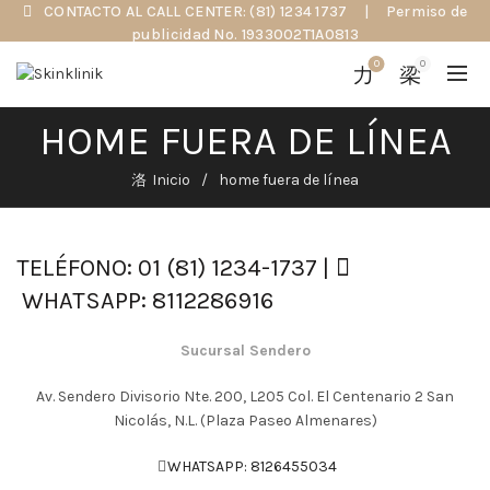
CONTACTO AL CALL CENTER: (81) 1234 1737
|
Permiso de
publicidad No. 1933002T1A0813
0
0
HOME FUERA DE LÍNEA
Inicio
home fuera de línea
TELÉFONO: 01 (81) 1234-1737 |
WHATSAPP: 8112286916
Sucursal Sendero
Av. Sendero Divisorio Nte. 200, L205 Col. El Centenario 2 San
Nicolás, N.L. (Plaza Paseo Almenares)
WHATSAPP: 8126455034