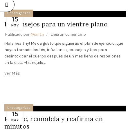
Uncategorized
15
10 Consejos para un vientre plano
NOV
Publicado por
@dm1n
Deja un comentario
¡Hola healthy! Me da gusto que siguieras el plan de ejercicio, que
hayas tomado los tés, infusiones, consejos y tips para
desintoxicar el cuerpo después de un mes lleno de resbalones
en la dieta -tranquilo,...
Ver Más
Uncategorized
15
Reduce, remodela y reafirma en
NOV
minutos