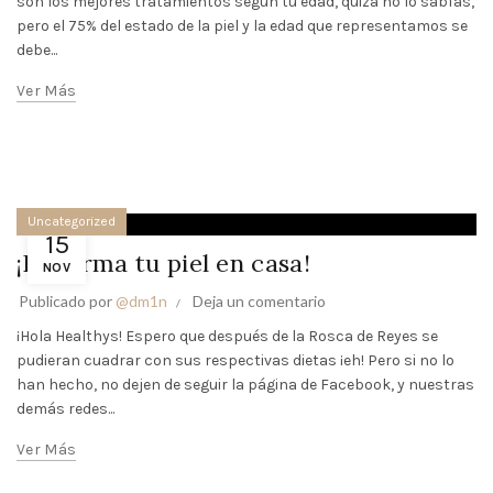
son los mejores tratamientos según tu edad, quizá no lo sabías,
pero el 75% del estado de la piel y la edad que representamos se
debe...
Ver Más
Uncategorized
15
¡Reafirma tu piel en casa!
NOV
Publicado por
@dm1n
Deja un comentario
¡Hola Healthys! Espero que después de la Rosca de Reyes se
pudieran cuadrar con sus respectivas dietas ¡eh! Pero si no lo
han hecho, no dejen de seguir la página de Facebook, y nuestras
demás redes...
Ver Más