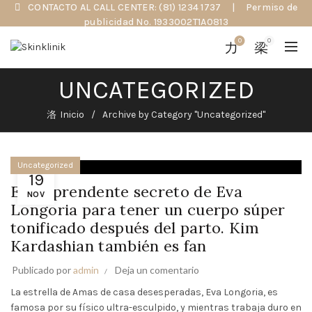
CONTACTO AL CALL CENTER: (81) 1234 1737
|
Permiso de
publicidad No. 1933002T1A0813
0
0
UNCATEGORIZED
Inicio
Archive by Category "Uncategorized"
Uncategorized
19
El sorprendente secreto de Eva
NOV
Longoria para tener un cuerpo súper
tonificado después del parto. Kim
Kardashian también es fan
Publicado por
admin
Deja un comentario
La estrella de Amas de casa desesperadas, Eva Longoria, es
famosa por su físico ultra-esculpido, y mientras trabaja duro en