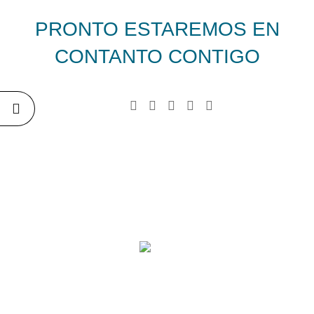
PRONTO ESTAREMOS EN
CONTANTO CONTIGO